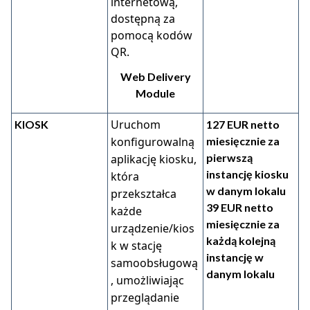
internetową,
dostępną za
pomocą kodów
QR.
Web Delivery
Module
Uruchom
KIOSK
127 EUR netto
konfigurowalną
miesięcznie za
pierwszą
aplikację kiosku,
instancję kiosku
która
w danym lokalu
przekształca
39 EUR
netto
każde
miesięcznie za
urządzenie/kios
każdą kolejną
k w stację
instancję w
samoobsługową
danym lokalu
, umożliwiając
przeglądanie