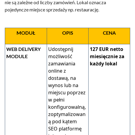
Kontakt
nie są zależne od liczby zamówień. Lokal oznacza
pojedyncze miejsce sprzedaży np. restaurację.
PL
Polski
MODUŁ
OPIS
CENA
English
Udostępnij
127 EUR netto
WEB DELIVERY
możliwość
miesięcznie za
MODULE
zamawiania
każdy lokal
online z
dostawą, na
wynos lub na
miejscu poprzez
w pełni
konfigurowalną,
zoptymalizowan
ą pod kątem
SEO platformę