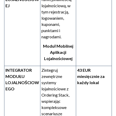
EJ
lojalnościową, w
tym rejestracją,
logowaniem,
kuponami,
punktami i
nagrodami.
Moduł Mobilnej
Aplikacji
Lojalnościowej
INTEGRATOR
Zintegruj
43 EUR
MODUŁU
zewnętrzne
miesięcznie za
LOJALNOŚCIOW
systemy
każdy lokal
EGO
lojalnościowe z
Ordering Stack,
wspierając
kompleksowe
scenariusze