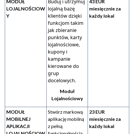
Buduj i utrzymuj
MODUŁ
43 EUR
lojalną bazę
LOJALNOŚCIOW
miesięcznie za
klientów dzięki
Y
każdy lokal
funkcjom takim
jak zbieranie
punktów, karty
lojalnościowe,
kupony i
kampanie
kierowane do
grup
docelowych.
Moduł
Lojalnościowy
MODUŁ
Stwórz markową
23 EUR
MOBILNEJ
aplikację mobilną
miesięcznie za
APLIKACJI
z pełną
każdy lokal
LOJALNOŚCIOW
funkcjonalnością