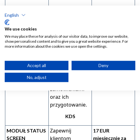
Optymalizuj
KDS
17 EUR
English
pracę kuchni za
miesięcznie za
każdy lokal oraz
pomocą
We use cookies
każdy KDS
cyfrowego
We may place these for analysis of our visitor data, to improve our website,
systemu
show personalised content and to give you a great website experience. For
more information about the cookies we use open the settings.
wyświetlania
zamówień,
zapewniając
Accept all
Deny
efektywne
No, adjust
zarządzanie
zamówieniami
oraz ich
przygotowanie.
KDS
Zapewnij
MODUŁ STATUS
17 EUR
SCREEN
klientom
miesięcznie za