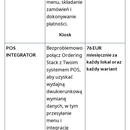
menu, składanie
zamówień i
dokonywanie
płatności.
Kiosk
Bezproblemowo
POS
76 EUR
INTEGRATOR
połącz Ordering
miesięcznie za
każdy lokal oraz
Stack z Twoim
każdy wariant
systemem POS,
aby uzyskać
wydajną
dwukierunkową
wymianę
danych, w tym
przesyłanie
menu i
integrację