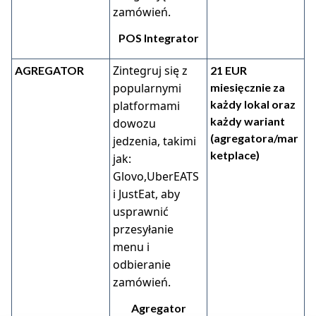
zamówień.
POS Integrator
Zintegruj się z
AGREGATOR
21 EUR
popularnymi
miesięcznie za
każdy lokal oraz
platformami
każdy wariant
dowozu
(agregatora/mar
jedzenia, takimi
ketplace)
jak:
Glovo,UberEATS
i JustEat, aby
usprawnić
przesyłanie
menu i
odbieranie
zamówień.
Agregator