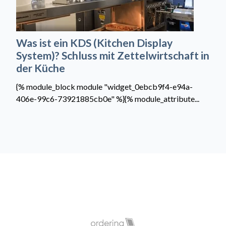
Was ist ein KDS (Kitchen Display
System)? Schluss mit Zettelwirtschaft in
der Küche
{% module_block module "widget_0ebcb9f4-e94a-
406e-99c6-73921885cb0e" %}{% module_attribute...