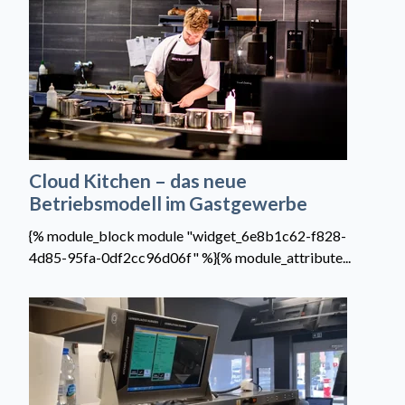
Cloud Kitchen – das neue
Betriebsmodell im Gastgewerbe
{% module_block module "widget_6e8b1c62-f828-
4d85-95fa-0df2cc96d06f" %}{% module_attribute...