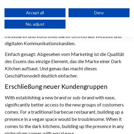
ausschließlich über digitale Kanäle und das Essen selbst
vermittelt und erlebt. Dadurch wird jede Art der
Accept all
Deny
Markenanpassung wesentlich einfacher. Ob es darum geht,
eine neue Submarke zu etablieren (z. B. eine vegane Linie)
No, adjust
oder das Menü zu optimieren – alles geschieht in einem
messbaren und kontrollierbaren Umfeld aus Website und
digitalen Kommunikationskanälen.
Einfach gesagt: Abgesehen vom Marketing ist die Qualität
des Essens das einzige Element, das die Marke einer Dark
Kitchen aufbaut. Und genau das macht dieses
Geschäftsmodell deutlich einfacher.
Erschließung neuer Kundengruppen
With establishing a new brand or sub-brand with ease,
significantly better access to the new groups of customers
comes. For a traditional barbecue restaurant, building up a
presence in a vegan space would be troublesome. When it
comes to the dark kitchens, building up the presence in any
niche given comes with equal ease.