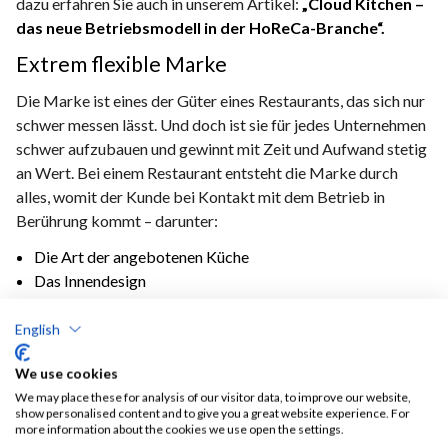
dazu erfahren Sie auch in unserem Artikel:
„Cloud Kitchen –
das neue Betriebsmodell in der HoReCa-Branche“.
Extrem flexible Marke
Die Marke ist eines der Güter eines Restaurants, das sich nur
schwer messen lässt. Und doch ist sie für jedes Unternehmen
schwer aufzubauen und gewinnt mit Zeit und Aufwand stetig
an Wert. Bei einem Restaurant entsteht die Marke durch
alles, womit der Kunde bei Kontakt mit dem Betrieb in
Berührung kommt – darunter:
Die Art der angebotenen Küche
Das Innendesign
Der Umgang und die Servicequalität des Servicepersonals
Die Qualität des Essens
English
Und so weiter …
We use cookies
We may place these for analysis of our visitor data, to improve our website,
Bei einer Dark Kitchen, bei der es keine Offline-
show personalised content and to give you a great website experience. For
Komponenten des Geschäfts gibt, wird die Marke
more information about the cookies we use open the settings.