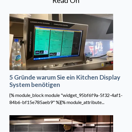
Read On
5 Gründe warum Sie ein Kitchen Display
System benötigen
{% module_block module "widget_95bf6f9a-5f32-4af1-
84b6-bf15e785aeb9" %}{% module_attribute...