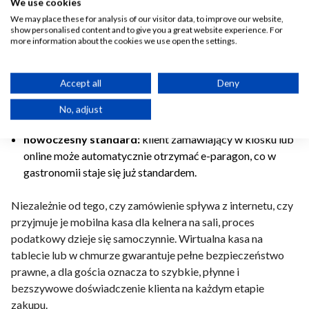
We use cookies
We may place these for analysis of our visitor data, to improve our website,
koniec z ręcznym przepisaniem,
co zdejmuje z kelnerów
show personalised content and to give you a great website experience. For
obowiązek ręcznego nabijania na kasę zamówień z
more information about the cookies we use open the settings.
agregatorów typu Wolt czy Uber Eats;
eliminacja ryzyka:
brak ręcznego przepisywania danych
Accept all
Deny
to zero błędów ludzkich (np. pomyłek w stawkach VAT) i
brak ryzyka kar skarbowych za przypadkowe pominięcie
No, adjust
fiskalizacji;
nowoczesny standard:
klient zamawiający w kiosku lub
online może automatycznie otrzymać e-paragon, co w
gastronomii staje się już standardem.
Niezależnie od tego, czy zamówienie spływa z internetu, czy
przyjmuje je mobilna kasa dla kelnera na sali, proces
podatkowy dzieje się samoczynnie. Wirtualna kasa na
tablecie lub w chmurze gwarantuje pełne bezpieczeństwo
prawne, a dla gościa oznacza to szybkie, płynne i
bezszywowe doświadczenie klienta na każdym etapie
zakupu.