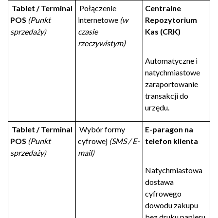
Tablet / Terminal
Połączenie
Centralne
POS
(Punkt
internetowe
(w
Repozytorium
sprzedaży)
czasie
Kas (CRK)
rzeczywistym)
Automatyczne i
natychmiastowe
zaraportowanie
transakcji do
urzędu.
Tablet / Terminal
Wybór formy
E-paragon na
POS
(Punkt
cyfrowej
(SMS / E-
telefon klienta
sprzedaży)
mail)
Natychmiastowa
dostawa
cyfrowego
dowodu zakupu
bez druku papieru.