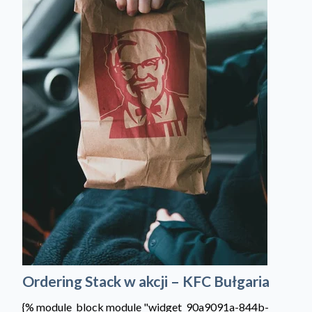
Ordering Stack w akcji – KFC Bułgaria
{% module_block module "widget_90a9091a-844b-