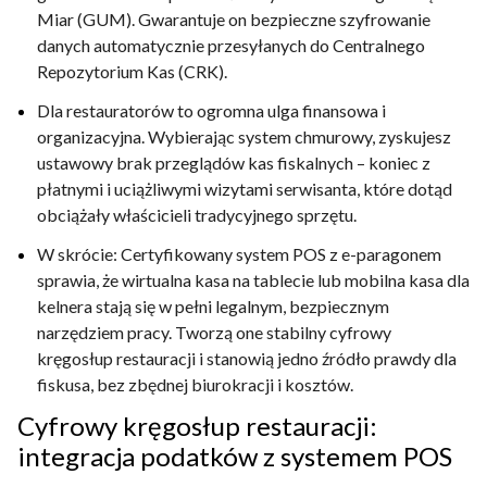
Miar (GUM). Gwarantuje on bezpieczne szyfrowanie
danych automatycznie przesyłanych do Centralnego
Repozytorium Kas (CRK).
Dla restauratorów to ogromna ulga finansowa i
organizacyjna. Wybierając system chmurowy, zyskujesz
ustawowy brak przeglądów kas fiskalnych – koniec z
płatnymi i uciążliwymi wizytami serwisanta, które dotąd
obciążały właścicieli tradycyjnego sprzętu.
W skrócie:
Certyfikowany
system POS z e-paragonem
sprawia, że
wirtualna kasa na tablecie
lub
mobilna kasa dla
kelnera
stają się w pełni legalnym, bezpiecznym
narzędziem pracy. Tworzą one stabilny
cyfrowy
kręgosłup restauracji
i stanowią
jedno źródło prawdy
dla
fiskusa, bez zbędnej biurokracji i kosztów
.
Cyfrowy kręgosłup restauracji:
integracja podatków z systemem POS