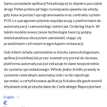
Samo posiadanie aplikacji fiskalizującej to dopiero początek
drogi. Pełen potencjał tego rozwiązania ujawnia się wtedy,
gdy kasa w postaci oprogramowania oraz centralny system
POS z e-paragonem płynnie współpracują z platformami do
automatyzacji i samoobsługi, takimi jak Ordering Stack. W
takim modelu nowoczesne technologie tworzą spójny,
wielokanałowy ekosystem zamówień, stając się
prawdziwym cyfrowym kręgosłupem restauracji.
Gdy klient składa zamówienie w kiosku samoobsługowym,
aplikacji mobilnej lub przez zewnętrzny portal do dostaw,
platforma automatyzacji przekazuje te dane bezpośrednio
do systemu sprzedażowego. Wtedy jedno źródło prawdy w
systemie centralnym automatycznie i w tle rejestruje
sprzedaż, a certyfikowana aplikacja fiskalna dla gastronomii
błyskawicznie przesyła dane do Centralnego Repozytorium
Kas (CRK) – wszystko to bez najmniejszej ingerencji załogi.
English
Taka zautomatyzowana sprzedaż wielokanałowa usprawnia
codzienną pracę lokalu: