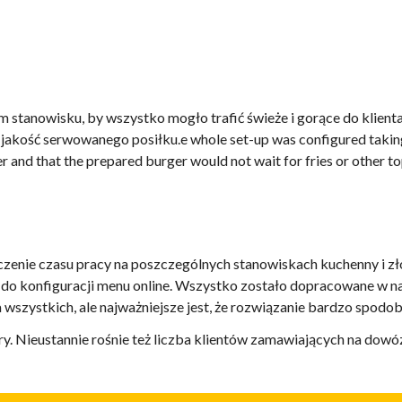
stanowisku, by wszystko mogło trafić świeże i gorące do klienta,
i jakość serwowanego posiłku.
e whole set-up was configured taking
r and that the prepared burger would not wait for fries or other to
enie czasu pracy na poszczególnych stanowiskach kuchenny i zło
 do konfiguracji menu online. Wszystko zostało dopracowane w n
szystkich, ale najważniejsze jest, że rozwiązanie bardzo spodoba
ry. Nieustannie rośnie też liczba klientów zamawiających na dowó