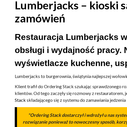
Lumberjacks – kioski 
zamówień
Restauracja Lumberjacks w
obsługi i wydajność pracy.
wyświetlacze kuchenne, usp
Lumberjacks to burgerownia, świątynia najlepszej wołowiny.
Klient trafił do Ordering Stack szukając sprawdzonego ro
klientów. Od tego zaczęły się rozmowy z restauratorem, j
Stack
składającego się z systemu do zamawiania jedzenia 
"
Ordering Stack dostarczył i wdrożył u nas sys
rozwiązanie ponieważ to nowoczesny sposób, korzystn