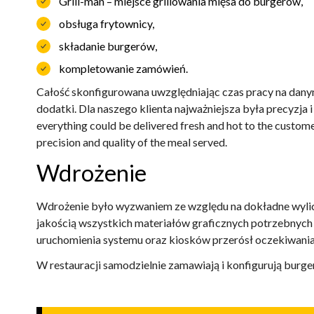
Grill-man – miejsce grillowania mięsa do burgerów,
obsługa frytownicy,
składanie burgerów,
kompletowanie zamówień.
Całość skonfigurowana uwzględniając czas pracy na danym 
dodatki. Dla naszego klienta najważniejsza była precyzja 
everything could be delivered fresh and hot to the custome
precision and quality of the meal served.
Wdrożenie
Wdrożenie było wyzwaniem ze względu na dokładne wylicz
jakością wszystkich materiałów graficznych potrzebnych
uruchomienia systemu oraz kiosków przerósł oczekiwania w
W restauracji samodzielnie zamawiają i konfigurują burge