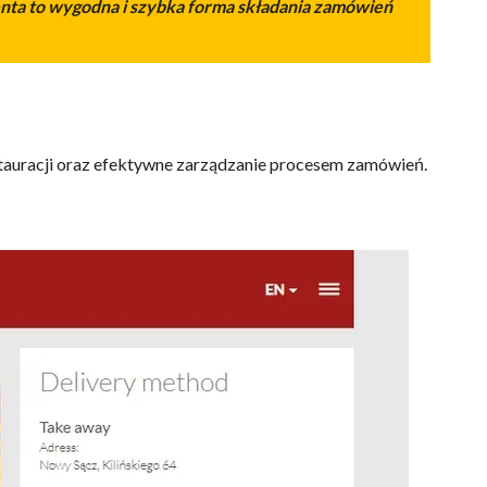
enta to wygodna i szybka forma składania zamówień
tauracji oraz efektywne zarządzanie procesem zamówień.