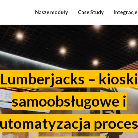
Nasze moduły
Case Study
Integracje
Lumberjacks – kiosk
samoobsługowe i
utomatyzacja proce