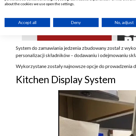
about the cookies we use open the settings.
Accept all
Deny
No, adjust
System do zamawiania jedzenia zbudowany został z wykorz
personalizacji składników – dodawaniu i odejmowaniu skł
Wykorzystane zostały najnowsze opcje do prowadzenia dzi
Kitchen Display System