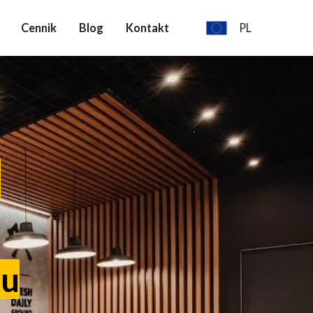
Cennik
Blog
Kontakt
PL
Polski
Deutch
English
i
su