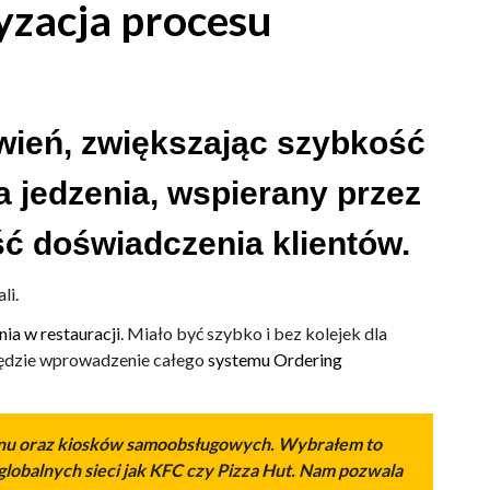
yzacja procesu
ień, zwiększając szybkość
 jedzenia, wspierany przez
ć doświadczenia klientów.
li.
ia w restauracji
. Miało być szybko i bez kolejek dla
 będzie wprowadzenie całego
systemu Ordering
efonu oraz kiosków samoobsługowych. Wybrałem to
 globalnych sieci jak KFC czy Pizza Hut. Nam pozwala