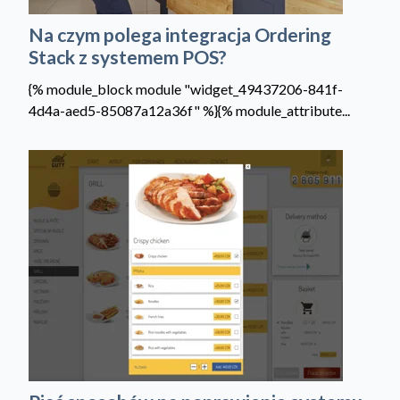
Na czym polega integracja Ordering
Stack z systemem POS?
{% module_block module "widget_49437206-841f-
4d4a-aed5-85087a12a36f" %}{% module_attribute...