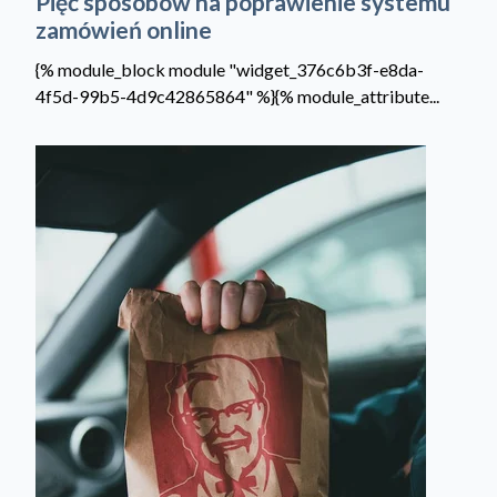
Pięć sposobów na poprawienie systemu
zamówień online
{% module_block module "widget_376c6b3f-e8da-
4f5d-99b5-4d9c42865864" %}{% module_attribute...