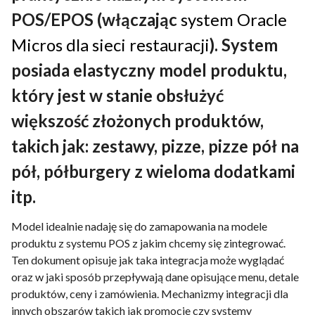
Kontakt
POS/EPOS (włączając
system Oracle
Micros dla sieci restauracji
). System
posiada elastyczny model produktu,
PL
Polski
który jest w stanie obsłużyć
Deutch
English
większość złożonych produktów,
takich jak: zestawy, pizze, pizze pół na
pół, półburgery z wieloma dodatkami
itp.
Model idealnie nadaję się do zamapowania na modele
produktu z systemu POS z jakim chcemy się zintegrować.
Ten dokument opisuje jak taka integracja może wyglądać
oraz w jaki sposób przepływają dane opisujące menu, detale
produktów, ceny i zamówienia. Mechanizmy integracji dla
innych obszarów takich jak promocje czy systemy