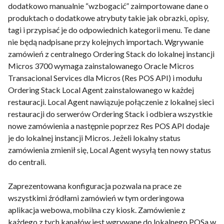
dodatkowo manualnie “wzbogacić” zaimportowane dane o
produktach o dodatkowe atrybuty takie jak obrazki, opisy,
tagi i przypisać je do odpowiednich kategorii menu. Te dane
nie będą nadpisane przy kolejnych importach. Wgrywanie
zamówień z centralnego Ordering Stack do lokalnej instancji
Micros 3700 wymaga zainstalowanego Oracle Micros
Transacional Services dla Micros (Res POS API) i modułu
Ordering Stack Local Agent zainstalowanego w każdej
restauracji. Local Agent nawiązuje połączenie z lokalnej sieci
restauracji do serwerów Ordering Stack i odbiera wszystkie
nowe zamówienia a następnie poprzez Res POS API dodaje
je do lokalnej instancji Micros. Jeżeli lokalny status
zamówienia zmienił się, Local Agent wysyłą ten nowy status
do centrali.
Zaprezentowana konfiguracja pozwala na prace ze
wszystkimi źródłami zamówień w tym orderingowa
aplikacja webowa, mobilna czy kiosk. Zamówienie z
każdego z tych kanałów jest wgrywane do lokalnego POSa w