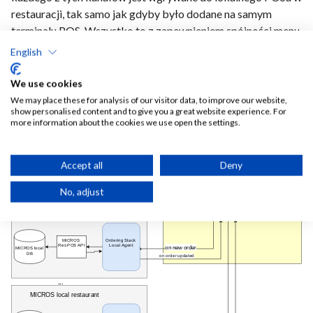
restauracji, tak samo jak gdyby było dodane na samym
terminalu POS. Wszystko to z zapewnieniem spójności menu
oraz zgodności cen z danymi ustawionymi w systemie POS
English
restauracji.
Integracja Ordering Stack z Micros
jest
pokazana na poniższym diagramie:
We use cookies
We may place these for analysis of our visitor data, to improve our website,
show personalised content and to give you a great website experience. For
more information about the cookies we use open the settings.
Accept all
Deny
No, adjust