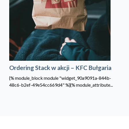
Ordering Stack w akcji – KFC Bułgaria
{% module_block module "widget_90a9091a-844b-
48c6-b2ef-49e54cc669d4" %}{% module_attribute...