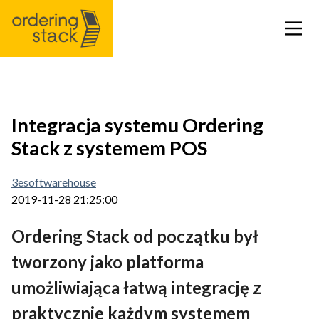
Nasze moduły
Integracja systemu Ordering
Stack z systemem POS
Case Study
3esoftwarehouse
Integracje
2019-11-28 21:25:00
Ordering Stack od początku był
Cennik
tworzony jako platforma
Blog
umożliwiająca łatwą integrację z
praktycznie każdym systemem