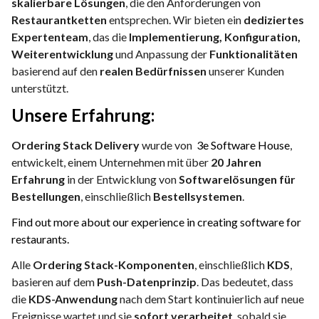
skalierbare Lösungen
, die den Anforderungen von
Restaurantketten
entsprechen. Wir bieten ein
dediziertes
Expertenteam
, das die
Implementierung, Konfiguration,
Weiterentwicklung
und Anpassung der
Funktionalitäten
basierend auf den
realen Bedürfnissen
unserer Kunden
unterstützt.
Unsere Erfahrung:
Ordering Stack Delivery
wurde von
3e Software House
,
entwickelt, einem Unternehmen mit über
20 Jahren
Erfahrung
in der Entwicklung von
Softwarelösungen für
Bestellungen
, einschließlich
Bestellsystemen
.
Find out more about our experience in creating software for
restaurants.
Alle
Ordering Stack-Komponenten
, einschließlich
KDS
,
basieren auf dem
Push-Datenprinzip
. Das bedeutet, dass
die
KDS-Anwendung
nach dem Start kontinuierlich auf neue
Ereignisse wartet und sie
sofort verarbeitet
, sobald sie