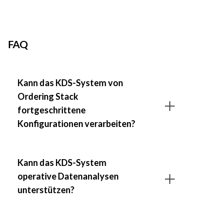
FAQ
Kann das KDS-System von
Ordering Stack
fortgeschrittene
Konfigurationen verarbeiten?
Ja, die KDS-Systeme von Ordering Stack können
Kann das KDS-System
Küchenabläufe unterschiedlicher Komplexität
operative Datenanalysen
verarbeiten, einschließlich hochkomplexer Modelle,
unterstützen?
die einer Produktionslinie ähneln. In fortgeschrittenen
KDS-Modellen ist es sogar möglich, mehrere parallele
Produktionslinien gleichzeitig zu steuern.