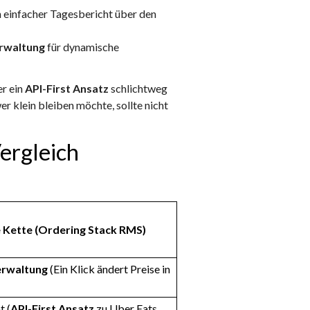
ein einfacher Tagesbericht über den
rwaltung
für dynamische
r ein
API-First Ansatz
schlichtweg
er klein bleiben möchte, sollte nicht
ergleich
Kette (Ordering Stack RMS)
erwaltung
(Ein Klick ändert Preise in
t (
API-First Ansatz
zu Uber Eats,