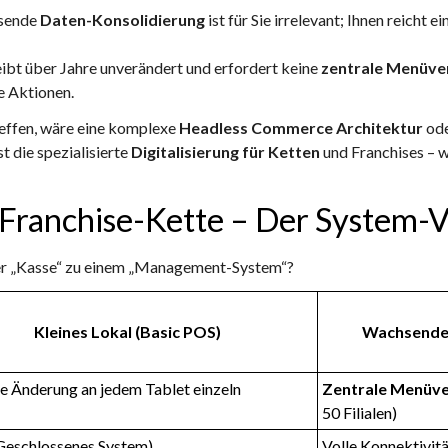
sende
Daten-Konsolidierung
ist für Sie irrelevant; Ihnen reicht 
ibt über Jahre unverändert und erfordert keine
zentrale Menüve
e Aktionen.
effen, wäre eine komplexe
Headless Commerce Architektur
ode
st die spezialisierte
Digitalisierung für Ketten
und Franchises – w
 Franchise-Kette – Der System-V
ner „Kasse“ zu einem „Management-System“?
Kleines Lokal (Basic POS)
Wachsende 
e Änderung an jedem Tablet einzeln
Zentrale Menüv
50 Filialen)
Geschlossenes System)
Volle Konnektivitä