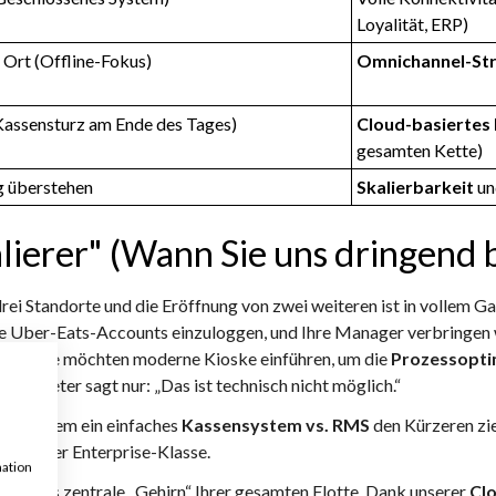
Loyalität, ERP)
 Ort (Offline-Fokus)
Omnichannel-Str
Kassensturz am Ende des Tages)
Cloud-basierte
gesamten Kette)
 überstehen
Skalierbarkeit
un
alierer" (Wann Sie uns dringend
rei Standorte und die Eröffnung von zwei weiteren ist in vollem Gang
dene Uber-Eats-Accounts einzuloggen, und Ihre Manager verbringen
ellen. Sie möchten moderne Kioske einführen, um die
Prozessopti
-Anbieter sagt nur: „Das ist technisch nicht möglich.“
t, in dem ein einfaches
Kassensystem vs. RMS
den Kürzeren zieh
(RMS)
der Enterprise-Klasse.
mation
t als das zentrale „Gehirn“ Ihrer gesamten Flotte. Dank unserer
Cl