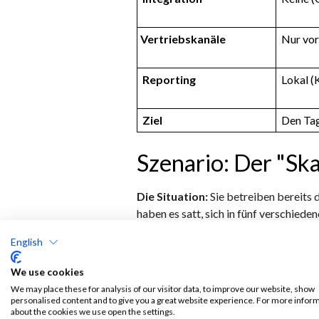
Vertriebskanäle
Nur vor
Reporting
Lokal (
Ziel
Den Tag
Szenario: Der "Sk
Die Situation:
Sie betreiben bereits d
haben es satt, sich in fünf verschie
Daten-Konsolidierung
in Excel-Tab
English
voranzutreiben, aber Ihr aktueller POS
We use cookies
Das Verdikt:
Genau das ist der Momen
Restaurant Management System 
We may place these for analysis of our visitor data, to improve our website, show
personalised content and to give you a great website experience. For more infor
about the cookies we use open the settings.
Die Lösung:
Ordering Stack
fungier