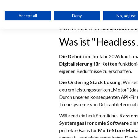
Lösung
und dem
API-First Ansatz
st
zentrale Menüverwaltung
, die Anb
Accept all
Deny
No, adjust
spezialisierte
Systemgastronomie 
setzen Sie auf echte
Skalierbarkeit 
Was ist "Headless
Die Definition:
Im Jahr 2026 kauft ma
Digitalisierung für Ketten
funktioni
eigenen Bedürfnisse zu erschaffen.
Die Ordering Stack Lösung:
Wir set
extrem leistungsstarken „Motor“ (das 
Durch unseren konsequenten
API-Fir
Treuesysteme von Drittanbietern nah
Während ein herkömmliches
Kassens
Systemgastronomie Software
die 
perfekte Basis für
Multi-Store Man
anpasst – und nicht umgekehrt. Das ist