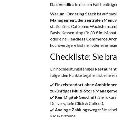
Das Verdikt:
In diesem Fall benötig
Warum:
Ordering Stack
ist auf ma
Management
, der
zentralen Menü
stationäres Café ohne Wachstumsambiti
Basis-Kassen-App für 30 € im Monat völ
oder eine
Headless Commerce Arch
hochwertigere Bohnen oder eine neue
Checkliste: Sie b
Ein hochleistungsfähiges
Restauran
folgenden Punkte bejahen, ist eine ei
✔️
Einzelstandort ohne Ambitionen
zukünftiges
Multi-Store Manageme
✔️
Kein Digital-Geschäft:
Sie fokuss
Delivery, kein Click & Collect).
✔️
Analoge Zahlungswege:
Sie arbe
Kiosksysteme.