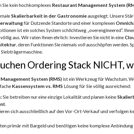
en Sie kein hochkomplexes
Restaurant Management System (R
ximale
Skalierbarkeit in der Gastronomie
ausgelegt. Unsere Stär
verwaltung
für Dutzende Standorte und einer komplexen
Omnicha
onen ist ein solches System schlichtweg „overengineered“. Ihnen 
lig aus. Wir raten Ihnen ehrlich: Investieren Sie nicht in eine
Clo
itektur
, deren Funktionen Sie niemals voll ausschöpfen werden. Sp
 Siebträgermaschine.
rauchen Ordering Stack NICHT, w
t Management System (RMS)
ist ein Werkzeug für Wachstum. We
nfache
Kassensystem vs. RMS
Lösung für Sie völlig ausreichend:
:
Sie betreiben nur eine einzige Lokalität und planen keine
Skalier
nt
.
ieren sich ausschließlich auf den Vor-Ort-Verkauf und verfolgen k
iten primär mit Bargeld und benötigen keine komplexe Anbindung