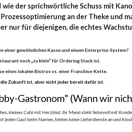
l wie der sprichwörtliche Schuss mit Kan
 Prozessoptimierung an der Theke und ma
ber nur für diejenigen, die echtes Wachst
en einer gewöhnlichen Kasse und einem Enterprise-System?
estaurant noch „zu klein“ für Ordering Stack ist.
se eines lokalen Bistros vs. einer Franchise-Kette.
e Zukunft ist, aber nicht jeder bereit dafür ist.
obby-Gastronom" (Wann wir nich
hes, kleines Café mit Herzblut. Ihr Menü steht liebevoll mit Kreide
fast jeden Gast beim Namen, bieten keine Lieferdienste an und Kiosk