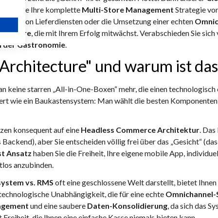
euern Sie Ihre komplette
Multi-Store Management
Strategie vo
indung von Lieferdiensten oder die Umsetzung einer echten
Omnic
Software
, die mit Ihrem Erfolg mitwächst. Verabschieden Sie sic
in der Gastronomie
.
 Architecture" und warum ist das
n keine starren „All-in-One-Boxen“ mehr, die einen technologisc
ert wie ein Baukastensystem: Man wählt die besten Komponenten a
zen konsequent auf eine
Headless Commerce Architektur
. Das
Backend), aber Sie entscheiden völlig frei über das „Gesicht“ (da
st Ansatz
haben Sie die Freiheit, Ihre eigene mobile App, individu
tlos anzubinden.
ystem vs. RMS
oft eine geschlossene Welt darstellt, bietet Ihnen
technologische Unabhängigkeit, die für eine echte
Omnichannel-S
agement
und eine saubere
Daten-Konsolidierung
, da sich das Sy
 Freiheit, die Ihnen eine einfache Kasse niemals bieten kann.