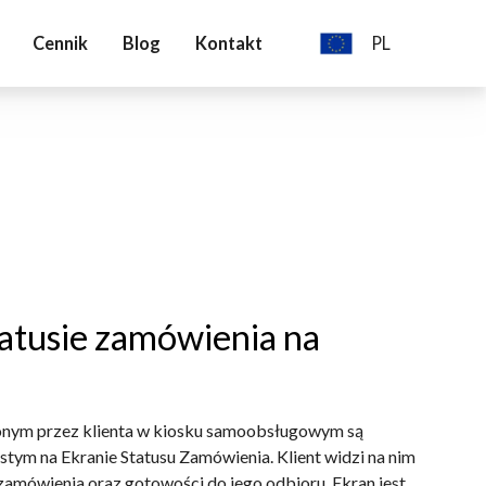
Cennik
Blog
Kontakt
PL
Polski
Deutch
English
tatusie zamówienia na
onym przez klienta w kiosku samoobsługowym są
stym na Ekranie Statusu Zamówienia. Klient widzi na nim
 zamówienia oraz gotowości do jego odbioru. Ekran jest