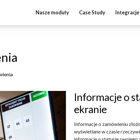
Nasze moduły
Case Study
Integracje
nia
wienia
Informacje o s
ekranie
Informacje o zamówieniu złoż
wyświetlane w czasie rzeczywi
informacje o statusie swojego