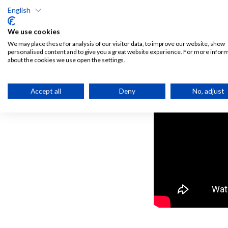
English
We use cookies
We may place these for analysis of our visitor data, to improve our website, show
personalised content and to give you a great website experience. For more infor
about the cookies we use open the settings.
Accept all
Deny
No, adjust