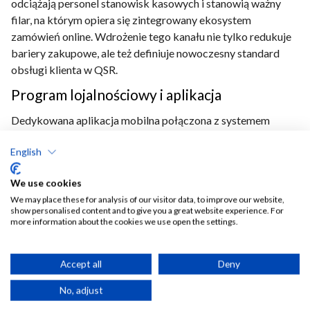
odciążają personel stanowisk kasowych i stanowią ważny
filar, na którym opiera się zintegrowany ekosystem
zamówień online. Wdrożenie tego kanału nie tylko redukuje
bariery zakupowe, ale też definiuje nowoczesny standard
obsługi klienta w QSR.
Program lojalnościowy i aplikacja
Dedykowana aplikacja mobilna połączona z systemem
lojalnościowym to sprawdzone narzędzie do budowania
English
trwałych relacji z gośćmi, które w dobie wysokiej inflacji
staje się dla nich atrakcyjnym sposobem na codzienne
We use cookies
oszczędzanie. Cyfrowy program pozwala menedżerom na
We may place these for analysis of our visitor data, to improve our website,
precyzyjne tworzenie segmentów użytkowników oraz
show personalised content and to give you a great website experience. For
wysyłanie spersonalizowanych kampanii marketingowych,
more information about the cookies we use open the settings.
takich jak automatyczne powiadomienia push z
dedykowanymi zniżkami. Z perspektywy biznesowej
Accept all
Deny
aplikacja dostarcza unikalnych, wartościowych danych o
realnych preferencjach zakupowych konsumentów, co
No, adjust
ułatwia precyzyjne planowanie strategii sprzedażowej. Jest