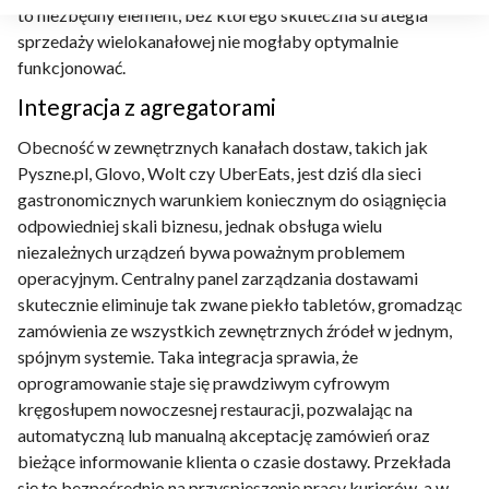
to niezbędny element, bez którego skuteczna strategia
sprzedaży wielokanałowej nie mogłaby optymalnie
funkcjonować.
Integracja z agregatorami
Obecność w zewnętrznych kanałach dostaw, takich jak
Pyszne.pl, Glovo, Wolt czy UberEats, jest dziś dla sieci
gastronomicznych warunkiem koniecznym do osiągnięcia
odpowiedniej skali biznesu, jednak obsługa wielu
niezależnych urządzeń bywa poważnym problemem
operacyjnym. Centralny panel zarządzania dostawami
skutecznie eliminuje tak zwane piekło tabletów, gromadząc
zamówienia ze wszystkich zewnętrznych źródeł w jednym,
spójnym systemie. Taka integracja sprawia, że
oprogramowanie staje się prawdziwym cyfrowym
kręgosłupem nowoczesnej restauracji, pozwalając na
automatyczną lub manualną akceptację zamówień oraz
bieżące informowanie klienta o czasie dostawy. Przekłada
się to bezpośrednio na przyspieszenie pracy kurierów, a w