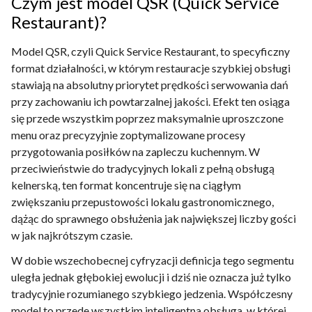
Czym jest model QSR (Quick Service
Restaurant)?
Model QSR, czyli Quick Service Restaurant, to specyficzny
format działalności, w którym restauracje szybkiej obsługi
stawiają na absolutny priorytet prędkości serwowania dań
przy zachowaniu ich powtarzalnej jakości. Efekt ten osiąga
się przede wszystkim poprzez maksymalnie uproszczone
menu oraz precyzyjnie zoptymalizowane procesy
przygotowania posiłków na zapleczu kuchennym. W
przeciwieństwie do tradycyjnych lokali z pełną obsługą
kelnerską, ten format koncentruje się na ciągłym
zwiększaniu przepustowości lokalu gastronomicznego,
dążąc do sprawnego obsłużenia jak największej liczby gości
w jak najkrótszym czasie.
W dobie wszechobecnej cyfryzacji definicja tego segmentu
uległa jednak głębokiej ewolucji i dziś nie oznacza już tylko
tradycyjnie rozumianego szybkiego jedzenia. Współczesny
model to przede wszystkim inteligentna obsługa, w której