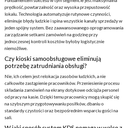
Fundamentem sukcesu w tym segmencie jest maksymalna
prędkość, powtarzalność oraz wysoka przepustowość
lokalu. Technologia automatyzuje rutynowe czynności,
eliminuje błędy ludzkie i spina wszystkie kanały sprzedaży w
jeden spójny system. Bez zaawansowanego oprogramowania
zarządzanie setkami zamówień na godzinę przy
jednoczesnej kontroli kosztów byłoby logistycznie
niemożliwe.
Czy kioski samoobsługowe eliminują
potrzebę zatrudniania obsługi?
Nie, ich celem jest relokacja zasobów ludzkich, a nie
całkowite zastąpienie pracowników. Przeniesienie procesu
składania zamówień na ekrany dotykowe odciąża personel
od pracy na kasie. Dzięki temu pracownicy mogą skupić się
na szybszym przygotowywaniu posiłków, dbaniu o
standardy czystości oraz bezpośrednim wsparciu gości na
sali.
W jaki sposób system KDS pomaga w walce z